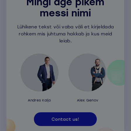
Mingi äge pikem
messi nimi
Lühikene tekst või vaba väli et kirjeldada
rohkem mis juhtuma hakkab ja kus meid
leiab.
Andres Kaljo
Alex Genov
Contact us!