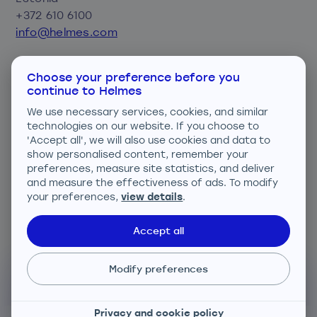
+372 610 6100
info@helmes.com
Privacy and cookie policy
Choose your preference before you
Consent preferences
continue to Helmes
We use necessary services, cookies, and similar
We are ISO certified
technologies on our website. If you choose to
'Accept all', we will also use cookies and data to
show personalised content, remember your
preferences, measure site statistics, and deliver
and measure the effectiveness of ads. To modify
your preferences,
view details
.
ISO 27001; ISO 9001; ISO 14001
Accept all
Modify preferences
Privacy and cookie policy