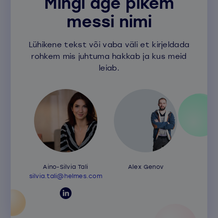
Mingi äge pikem
messi nimi
Lühikene tekst või vaba väli et kirjeldada
rohkem mis juhtuma hakkab ja kus meid
leiab.
Aino-Silvia Tali
Alex Genov
silvia.tali@helmes.com