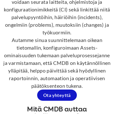
voidaan seurata laitteita, ohjelmistoja ja
konfiguraationimikkeitä (CI) sekä linkittää niitä
palvelupyyntöihin, häiriöihin (incidents),
ongelmiin (problems), muutoksiin (changes) ja
työkuormiin.
Autamme sinua suunnittelemaan oikean
tietomallin, konfiguroimaan Assets-
ominaisuuden tukemaan palveluprosessejanne
ja varmistamaan, että CMDB on käytännöllinen
ylläpitää, helppo päivittää sekä hyödyllinen
raportoinnin, automaation ja operatiivisen
päätöksenteon tukena.
Ota yhteyttä
Mitä CMDB auttaa