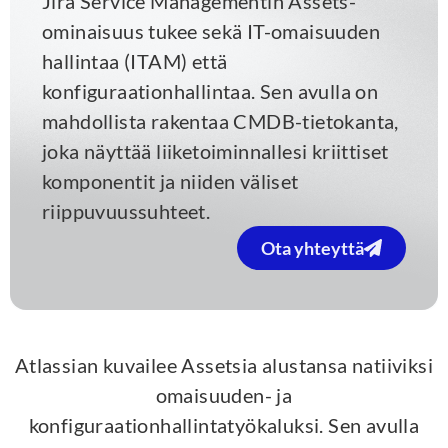
Jira Service Managementin Assets-
ominaisuus tukee sekä IT-omaisuuden
hallintaa (ITAM) että
konfiguraationhallintaa. Sen avulla on
mahdollista rakentaa CMDB-tietokanta,
joka näyttää liiketoiminnallesi kriittiset
komponentit ja niiden väliset
riippuvuussuhteet.
Ota yhteyttä
Atlassian kuvailee Assetsia alustansa natiiviksi
omaisuuden- ja
konfiguraationhallintatyökaluksi. Sen avulla