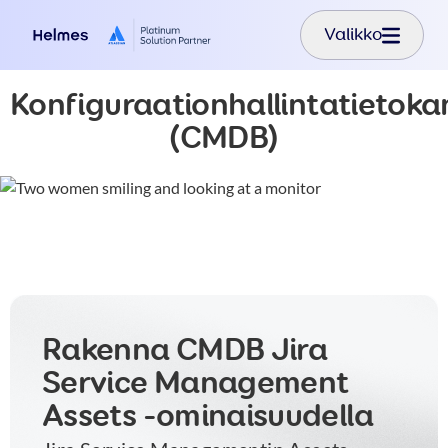
Hyppää pääsisältöön
Valikko
Konfiguraationhallintatietoka
(CMDB)
Rakenna CMDB Jira
Service Management
Assets -ominaisuudella