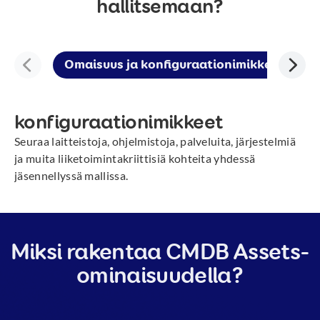
hallitsemaan?
Omaisuus ja konfiguraationimikkeet
Su
konfiguraationimikkeet
Seuraa laitteistoja, ohjelmistoja, palveluita, järjestelmiä
ja muita liiketoimintakriittisiä kohteita yhdessä
jäsennellyssä mallissa.
Miksi rakentaa CMDB Assets-
ominaisuudella?