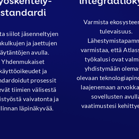
yöskentely-
integraatiok
standardi
Varmista ekosystee
tulevaisuus.
ta siilot jäsenneltyjen
Lähestymistapam
kulkujen ja jaettujen
varmistaa, että Atlas
äytäntöjen avulla.
työkalusi ovat valm
Yhdenmukaiset
yhdistymään olema
käyttöoikeudet ja
olevaan teknologiapino
ndardoidut prosessit
laajenemaan arvokk
evät tiimien välisestä
sovellusten avull
istyöstä vaivatonta ja
vaatimustesi kehitty
llinnan läpinäkyvää.