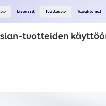
t
Lisenssit
Tuotteet
Tapahtumat
ssian-tuotteiden käyttöö