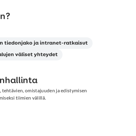
än?
n tiedonjako ja intranet-ratkaisut
lujen väliset yhteydet
önhallinta
, tehtävien, omistajuuden ja edistymisen
seksi tiimien välillä.