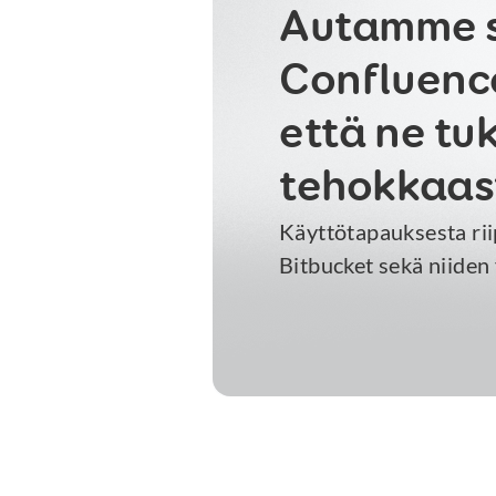
Autamme s
Confluence
että ne tu
tehokkaast
Käyttötapauksesta rii
Bitbucket sekä niiden 