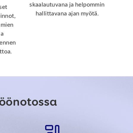
skaalautuvana ja helpommin
set
hallittavana ajan myötä.
minnot,
hmien
ja
 ennen
ttoa.
ttöönotossa