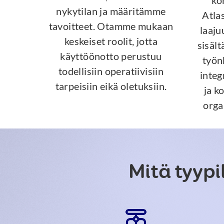
ko
nykytilan ja määritämme
Atla
tavoitteet. Otamme mukaan
laaju
keskeiset roolit, jotta
sisält
käyttöönotto perustuu
työn
todellisiin operatiivisiin
integ
tarpeisiin eikä oletuksiin.
ja k
orga
Mitä tyypi