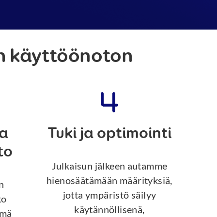
n käyttöönoton
ja
Tuki ja optimointi
to
Julkaisun jälkeen autamme
hienosäätämään määrityksiä,
n
jotta ympäristö säilyy
ko
käytännöllisenä,
ämä