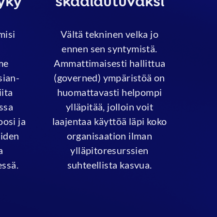
yky
skaalautuvaksi
misi
Vältä tekninen velka jo
ennen sen syntymistä.
me
Ammattimaisesti hallittua
sian-
(governed) ympäristöä on
iita
huomattavasti helpompi
ssa
ylläpitää, jolloin voit
osi ja
laajentaa käyttöä läpi koko
aiden
organisaation ilman
a
ylläpitoresurssien
essä.
suhteellista kasvua.