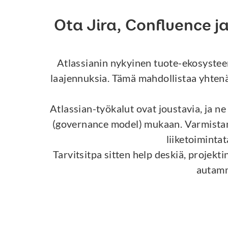
Ota Jira, Confluence j
Atlassianin nykyinen tuote-ekosysteemi
laajennuksia. Tämä mahdollistaa yhtenäi
Atlassian-työkalut ovat joustavia, ja n
(governance model) mukaan. Varmistamme
liiketoiminta
Tarvitsitpa sitten help deskiä, projekt
autamm