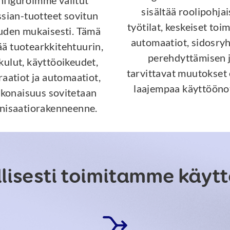
nfiguroimme valitut
sisältää roolipohjai
ssian-tuotteet sovitun
työtilat, keskeiset toi
uden mukaisesti. Tämä
automaatiot, sidosry
ää tuotearkkitehtuurin,
perehdyttämisen 
kulut, käyttöoikeudet,
tarvittavat muutokset
raatiot ja automaatiot,
laajempaa käyttööno
okonaisuus sovitetaan
nisaatiorakenneenne.
llisesti toimitamme käy