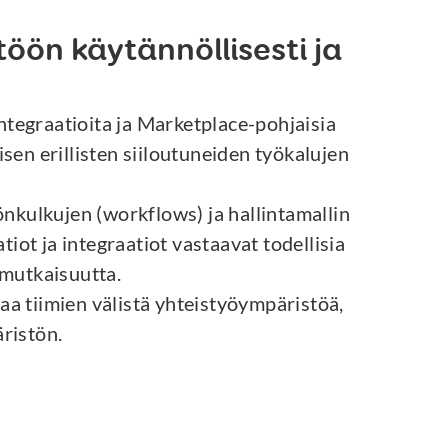
öön käytännöllisesti ja
integraatioita ja Marketplace-pohjaisia
sen erillisten siiloutuneiden työkalujen
önkulkujen (workflows) ja hallintamallin
ot ja integraatiot vastaavat todellisia
imutkaisuutta.
paa tiimien välistä yhteistyöympäristöä,
ristön.