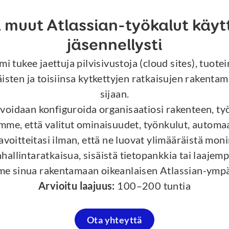
a muut Atlassian-työkalut käytt
jäsennellysti
 tukee jaettuja pilvisivustoja (cloud sites), tuote
sten ja toisiinsa kytkettyjen ratkaisujen rakentami
sijaan.
e voidaan konfiguroida organisaatiosi rakenteen, ty
, että valitut ominaisuudet, työnkulut, automaati
tavoitteitasi ilman, että ne luovat ylimääräistä mon
inhallintaratkaisua, sisäistä tietopankkia tai laajem
e sinua rakentamaan oikeanlaisen Atlassian-ympä
Arvioitu laajuus:
100–200 tuntia
Ota yhteyttä