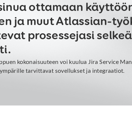
inua ottamaan käyttöön
n ja muut Atlassian-työk
kevat prosessejasi selkeäs
i.
ppuen kokonaisuuteen voi kuulua Jira Service Man
ympärille tarvittavat sovellukset ja integraatiot.