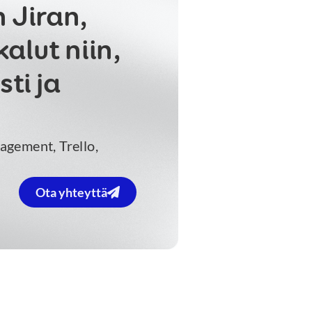
 Jiran,
alut niin,
ti ja
agement, Trello,
Ota yhteyttä