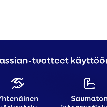
lassian-tuotteet käyttöön
Yhtenäinen
Saumato