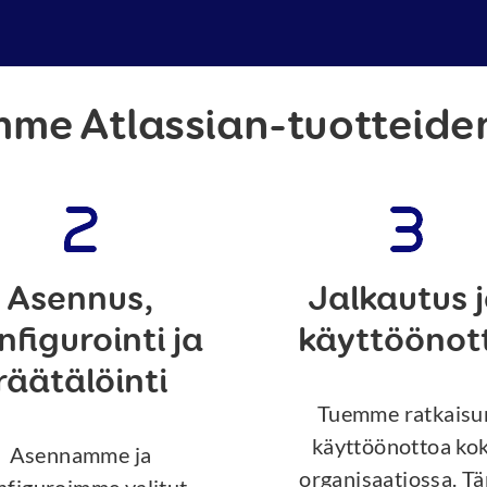
mme Atlassian-tuotteide
Asennus,
Jalkautus 
nfigurointi ja
käyttöönot
räätälöinti
Tuemme ratkaisu
käyttöönottoa ko
Asennamme ja
organisaatiossa. T