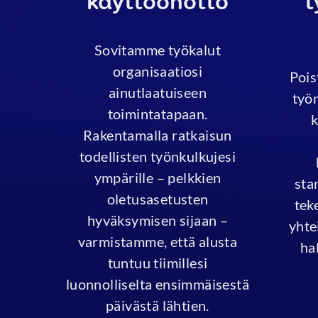
käyttöönotto
t
Sovitamme työkalut
organisaatiosi
Pois
ainutlaatuiseen
työn
toimintatapaan.
k
Rakentamalla ratkaisun
todellisten työnkulkujesi
ympärille – pelkkien
sta
oletusasetusten
tek
hyväksymisen sijaan –
yhte
varmistamme, että alusta
ha
tuntuu tiimillesi
luonnolliselta ensimmäisestä
päivästä lähtien.