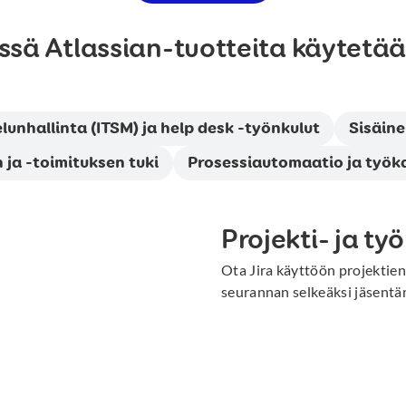
ssä Atlassian-tuotteita käytetä
lunhallinta (ITSM) ja help desk -työnkulut
Sisäine
 ja -toimituksen tuki
Prosessiautomaatio ja työka
Projekti- ja ty
Ota Jira käyttöön projektien
seurannan selkeäksi jäsentämi