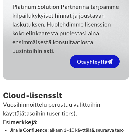
Platinum Solution Partnerina tarjoamme
kilpailukykyiset hinnat ja joustavan
laskutuksen. Huolehdimme lisenssien
koko elinkaaresta puolestasi aina
ensimmäisestä konsultaatiosta
uusintoihin asti.
Ota yhteyttä
Cloud-lisenssit
Vuosihinnoittelu perustuu valittuihin
käyttäjätasoihin (user tiers).
Esimerkkejä:
Jira ja Confluence:
alkaen 1–10 käyttäjää, seuraava taso