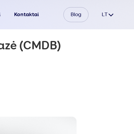
i
Kontaktai
Blog
LT
bazė (CMDB)