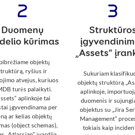
Duomenų
Struktūro
delio kūrimas
įgyvendini
„Assets“ įran
pibrėžiame objektų
truktūrą, ryšius ir
Sukuriam klasifiku
ojimo atvejus, kuriuos
objektų struktūrą „As
DB turės palaikyti.
aplinkoje, importuo
ssets“ aplinkoje tai
duomenis ir sujung
stai įgyvendinama per
objektus su „Jira Se
eną ar kelias objektų
Management“ proces
mas (object schemas),
tokiais kaip inciden
as „Atlassian“ įvardija