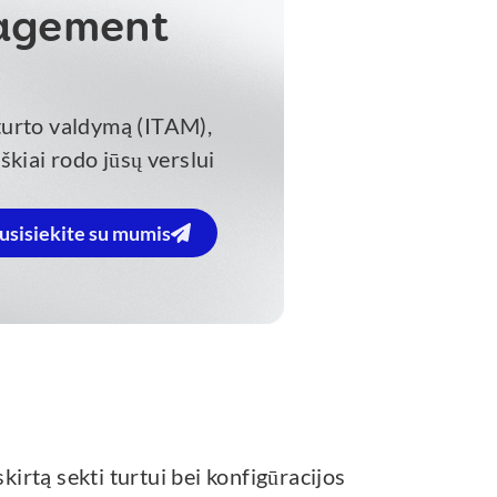
nagement
 turto valdymą (ITAM),
škiai rodo jūsų verslui
usisiekite su mumis
kirtą sekti turtui bei konfigūracijos