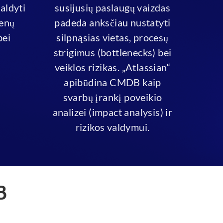
aldyti
susijusių paslaugų vaizdas
menų
padeda anksčiau nustatyti
bei
silpnąsias vietas, procesų
strigimus (bottlenecks) bei
veiklos rizikas. „Atlassian“
apibūdina CMDB kaip
svarbų įrankį poveikio
analizei (impact analysis) ir
rizikos valdymui.
B