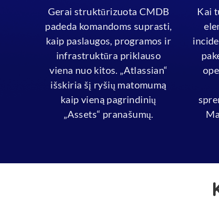
Gerai struktūrizuota CMDB
Kai t
padeda komandoms suprasti,
ele
kaip paslaugos, programos ir
incid
infrastruktūra priklauso
pake
viena nuo kitos. „Atlassian“
ope
išskiria šį ryšių matomumą
kaip vieną pagrindinių
spre
„Assets“ pranašumų.
Ma