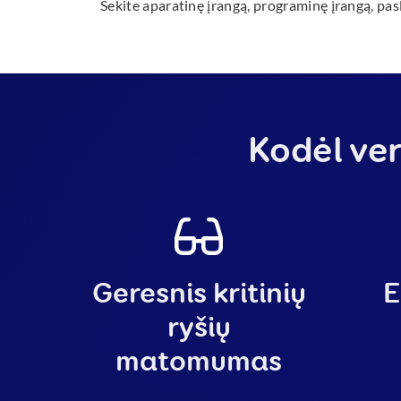
Sekite aparatinę įrangą, programinę įrangą, pas
Kodėl ver
Geresnis kritinių
E
ryšių
matomumas