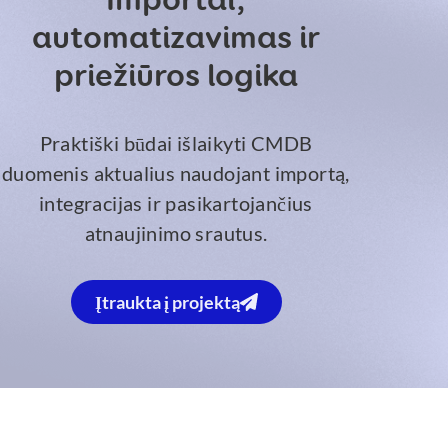
Importai,
automatizavimas ir
priežiūros logika
Praktiški būdai išlaikyti CMDB
duomenis aktualius naudojant importą,
integracijas ir pasikartojančius
atnaujinimo srautus.
Įtraukta į projektą