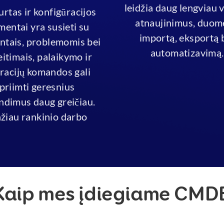
leidžia daug lengviau v
urtas ir konfigūracijos
atnaujinimus, duo
mentai yra susieti su
importą, eksportą 
entais, problemomis bei
automatizavimą.
itimais, palaikymo ir
racijų komandos gali
priimti geresnius
ndimus daug greičiau.
žiau rankinio darbo
Kaip mes įdiegiame CMD