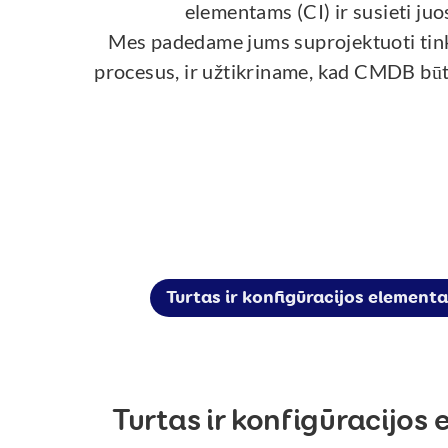
elementams (CI) ir susieti ju
Mes padedame jums suprojektuoti tinka
procesus, ir užtikriname, kad CMDB būtų
Turtas ir konfigūracijos elementa
Turtas ir konfigūracijos