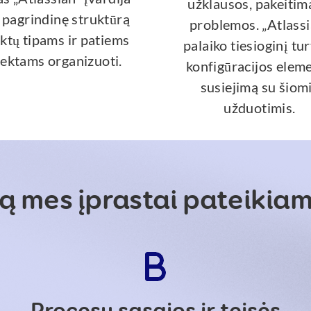
užklausos, pakeitima
 pagrindinę struktūrą
problemos. „Atlassi
ktų tipams ir patiems
palaiko tiesioginį tur
ektams organizuoti.
konfigūracijos elem
susiejimą su šiom
užduotimis.
ą mes įprastai pateikia