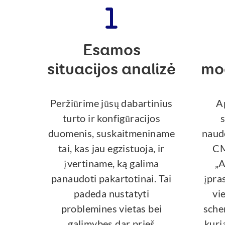
Esamos
situacijos analizė
mo
Peržiūrime jūsų dabartinius
A
turto ir konfigūracijos
s
duomenis, suskaitmeniname
naud
tai, kas jau egzistuoja, ir
CM
įvertiname, ką galima
„A
panaudoti pakartotinai. Tai
įpra
padeda nustatyti
vi
problemines vietas bei
sche
galimybes dar prieš
kuri