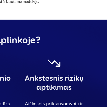
uktūrizuotame modelyje.
aplinkoje?
nio
Ankstesnis rizikų
aptikimas
tūra
Aiškesnis priklausomybių ir