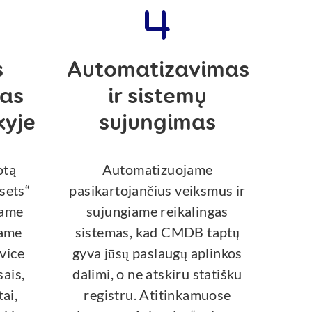
s
Automatizavimas
mas
ir sistemų
kyje
sujungimas
otą
Automatizuojame
sets“
pasikartojančius veiksmus ir
jame
sujungiame reikalingas
iame
sistemas, kad CMDB taptų
rvice
gyva jūsų paslaugų aplinkos
ais,
dalimi, o ne atskiru statišku
tai,
registru. Atitinkamuose