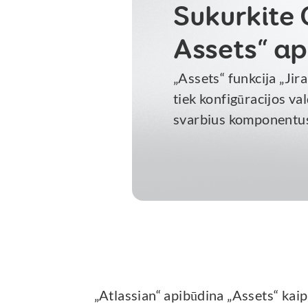
Sukurkite
Assets“ ap
„Assets“ funkcija „Ji
tiek konfigūracijos va
svarbius komponentus i
„Atlassian“ apibūdina „Assets“ kaip 