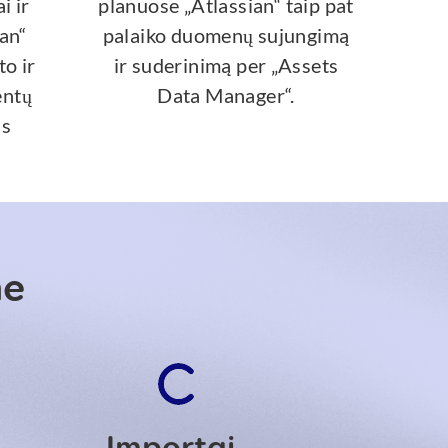
i ir
planuose „Atlassian“ taip pat
an“
palaiko duomenų sujungimą
to ir
ir suderinimą per „Assets
entų
Data Manager“.
is
me