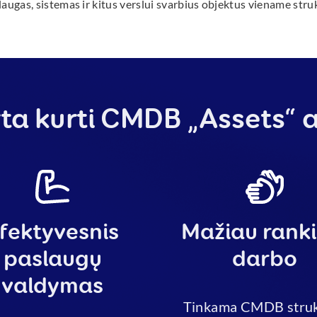
laugas, sistemas ir kitus verslui svarbius objektus viename str
ta kurti CMDB „Assets“ 
fektyvesnis
Mažiau ranki
paslaugų
darbo
valdymas
Tinkama CMDB struk