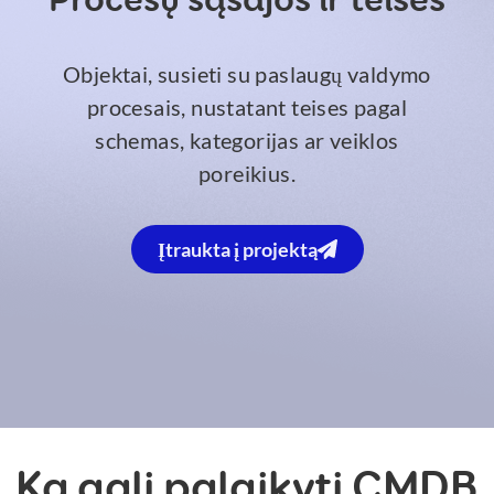
Procesų sąsajos ir teisės
Objektai, susieti su paslaugų valdymo
procesais, nustatant teises pagal
schemas, kategorijas ar veiklos
poreikius.
Įtraukta į projektą
Ką gali palaikyti CMDB