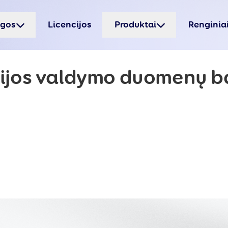
ugos
Licencijos
Produktai
Renginia
ijos valdymo duomenų 