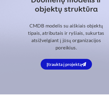
Duomenų modelis ir
objektų struktūra
CMDB modelis su aiškiais objektų
tipais, atributais ir ryšiais, sukurtas
atsižvelgiant į jūsų organizacijos
poreikius.
Įtraukta į projektą