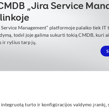
 CMDB „Jira Service Ma
linkoje
ra Service Management“ platformoje palaiko tiek IT
ldymą, todėl joje galima sukurti tokią CMDB, kuri ai
r ryšius tarp jų.
S
integruotą turto ir konfigūracijos valdymo įrankį, s