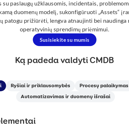
os su paslaugų užklausomis, incidentais, problemomi
mą duomenų modelį, sukonfigūruoti „Assets“ įrankį
 patogu prižiūrėti, lengva atnaujinti bei naudinga
operatyvinių sprendimų priėmimui.
Susisiekite su mumis
Ką padeda valdyti CMDB
i
Ryšiai ir priklausomybės
Procesų palaikymas
Automatizavimas ir duomenų išrašai
 elementai